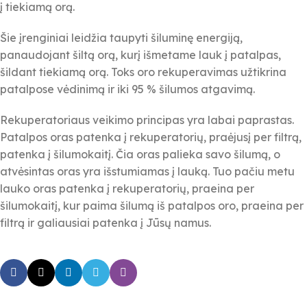
į tiekiamą orą.
Šie įrenginiai leidžia taupyti šiluminę energiją,
panaudojant šiltą orą, kurį išmetame lauk į patalpas,
šildant tiekiamą orą. Toks oro rekuperavimas užtikrina
patalpose vėdinimą ir iki 95 % šilumos atgavimą.
Rekuperatoriaus veikimo principas yra labai paprastas.
Patalpos oras patenka į rekuperatorių, praėjusį per filtrą,
patenka į šilumokaitį. Čia oras palieka savo šilumą, o
atvėsintas oras yra išstumiamas į lauką. Tuo pačiu metu
lauko oras patenka į rekuperatorių, praeina per
šilumokaitį, kur paima šilumą iš patalpos oro, praeina per
filtrą ir galiausiai patenka į Jūsų namus.