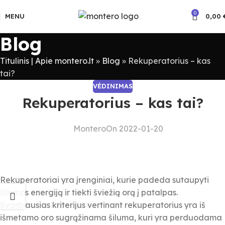
0
MENU
0,00
Blog
Titulinis | Apie montero.lt
»
Blog
»
Rekuperatorius – kas
tai?
VĖDINIMAS
Rekuperatorius – kas tai?
Montero
On 2022-01-20
Rekuperatoriai yra įrenginiai, kurie padeda sutaupyti
šilumos energiją ir tiekti šviežią orą į patalpas.
Svarbiausias kriterijus vertinant rekuperatorius yra iš
išmetamo oro sugrąžinama šiluma, kuri yra perduodama