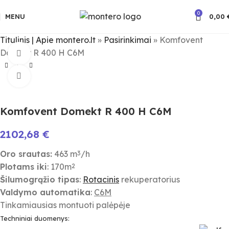
0
MENU
0,00
Titulinis | Apie montero.lt
»
Pasirinkimai
»
Komfovent
Domekt R 400 H C6M
Žiūrėti video
Spauskite padidinimui
Komfovent Domekt R 400 H C6M
2102,68
€
Oro srautas:
463 m
/h
3
Plotams iki
: 170m
2
Šilumogrąžio tipas
:
Rotacinis
rekuperatorius
Valdymo automatika
:
C6M
Tinkamiausias montuoti palėpėje
Techniniai duomenys: