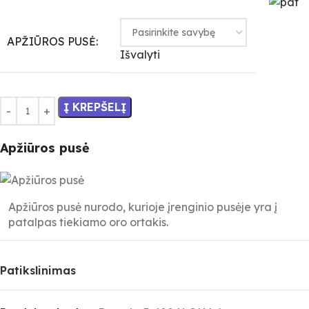
APŽIŪROS PUSĖ:
Išvalyti
Į KREPŠELĮ
Apžiūros pusė
Apžiūros pusė nurodo, kurioje įrenginio pusėje yra į
patalpas tiekiamo oro ortakis.
Patikslinimas