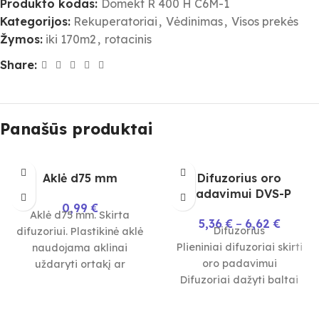
Produkto kodas:
Domekt R 400 H C6M-1
Kategorijos:
Rekuperatoriai
,
Vėdinimas
,
Visos prekės
Žymos:
iki 170m2
,
rotacinis
Share:
Panašūs produktai
Aklė d75 mm
Difuzorius oro
padavimui DVS-P
0,99
€
Aklė d75 mm. Skirta
5,36
€
–
6,62
€
Difuzorius
difuzoriui. Plastikinė aklė
Plieniniai difuzoriai skirti
naudojama aklinai
oro padavimui
uždaryti ortakį ar
Difuzoriai dažyti baltai
nenaudojamas oro
RAL9010
paskirstymo dėžių atšakas.
Komplektuojami su