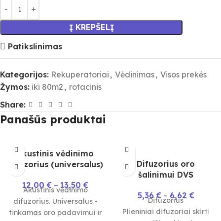
Į KREPŠELĮ
Patikslinimas
Kategorijos:
Rekuperatoriai
,
Vėdinimas
,
Visos prekės
Žymos:
iki 80m2
,
rotacinis
Share:
Panašūs produktai
Akustinis vėdinimo
Difuzorius oro
difuzorius (universalus)
šalinimui DVS
12,00
€
–
13,50
€
Akustinis vėdinimo
5,36
€
–
6,62
€
Difuzorius
difuzorius. Universalus -
Plieniniai difuzoriai skirti
tinkamas oro padavimui ir