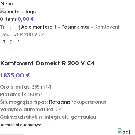
Menu
0
items
0,00
€
Titulinis | Apie montero.lt
»
Pasirinkimai
»
Komfovent
Žiūrėti video
Domekt R 200 V C4
Spauskite padidinimui
Komfovent Domekt R 200 V C4
1835,00
€
Oro srautas:
235 m
/h
3
Plotams iki
: 80m
2
Šilumogrąžio tipas
:
Rotacinis
rekuperatorius
Valdymo automatika
: C4
Galima užsakyti su integruotu gartraukiu
Techniniai duomenys: