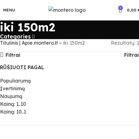
0
MENU
0,00
iki 150m2
Categories
Titulinis | Apie montero.lt
»
iki 150m2
Rezultatų: 1
Filtrai
Filtrai
RŪŠIUOTI PAGAL
Populiarumą
Įvertinimą
Naujumą
Kainą: 1..10
Kainą: 10..1