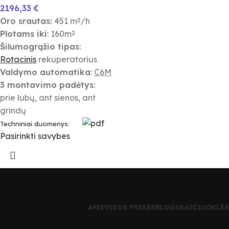
2196,33
€
Oro srautas:
451 m
/h
3
Plotams iki
: 160m
2
Šilumogrąžio tipas
:
Rotacinis
rekuperatorius
Valdymo automatika
:
C6M
3 montavimo padėtys
:
prie lubų, ant sienos, ant
grindų
Techniniai duomenys:
Pasirinkti savybes
APIE
VISOS PREKĖS
BLOG
SKAIČIUOKLĖS