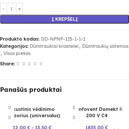
Į KREPŠELĮ
Produkto kodas:
DD-NPNP-115-1-1-1
Kategorijos:
Dūmtraukiai krosnelei
,
Dūmtraukių sistemos
,
Visos prekės
Share:
Panašūs produktai
Akustinis vėdinimo
Komfovent Domekt R
difuzorius (universalus)
200 V C4
12,00
€
–
13,50
€
1835,00
€