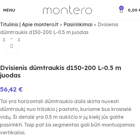
0
MENU
0,00
Titulinis | Apie montero.lt
»
Pasirinkimai
»
Dvisienis
dūmtraukis d150-200 L-0.5 m juodas
Spauskite padidinimui
Dvisienis dūmtraukis d150-200 L-0.5 m
juodas
56,42
€
Tai yra horizontali dūmtraukio dalis skirta nuvesti
dūmtraukį nuo trišakio į pastato, kuriame bus krosnelė
vidų. Ši detalė yra 0.5 m aukščio ir jų kiekį jūs galite
pasirinkti. Taip pat šis segmentas gali būti montuojamas
vertikaliai.