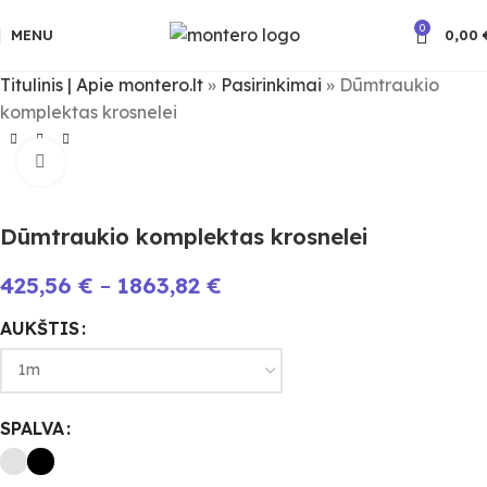
0
MENU
0,00
Titulinis | Apie montero.lt
»
Pasirinkimai
»
Dūmtraukio
komplektas krosnelei
Spauskite padidinimui
Dūmtraukio komplektas krosnelei
425,56
€
–
1863,82
€
AUKŠTIS
SPALVA