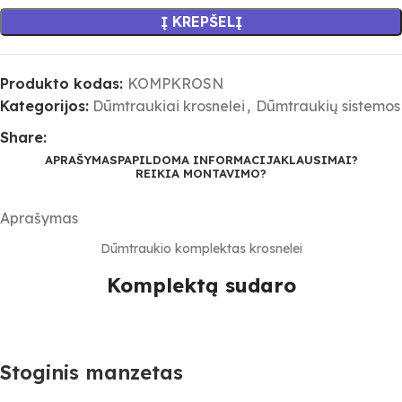
Į KREPŠELĮ
Produkto kodas:
KOMPKROSN
Kategorijos:
Dūmtraukiai krosnelei
,
Dūmtraukių sistemos
Share:
APRAŠYMAS
PAPILDOMA INFORMACIJA
KLAUSIMAI?
REIKIA MONTAVIMO?
Aprašymas
Dūmtraukio komplektas krosnelei
Komplektą sudaro
Stoginis manzetas