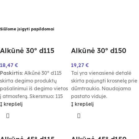
Siūlome įsigyti papildomai
Alkūnė 30º d115
Alkūnė 30º d150
18,47
€
19,27
€
Paskirtis
: Alkūnė 30º d115
Tai yra vienasienė detalė
skirta degimo produktų
skirta pajungti krosnelę prie
pašalinimui iš degimo vietos
dūmtraukio. Naudojama
į atmosferą. Skersmuo: 115
pastato viduje.
Į krepšelį
Į krepšelį