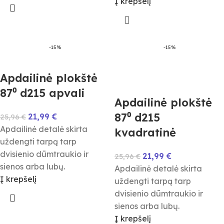
Į krepšelį
-15%
-15%
Apdailinė plokštė
87⁰ d215 apvali
Apdailinė plokštė
87⁰ d215
21,99
€
25,96
€
Apdailinė detalė skirta
kvadratinė
uždengti tarpą tarp
dvisienio dūmtraukio ir
21,99
€
25,96
€
sienos arba lubų.
Apdailinė detalė skirta
Į krepšelį
uždengti tarpą tarp
dvisienio dūmtraukio ir
sienos arba lubų.
Į krepšelį