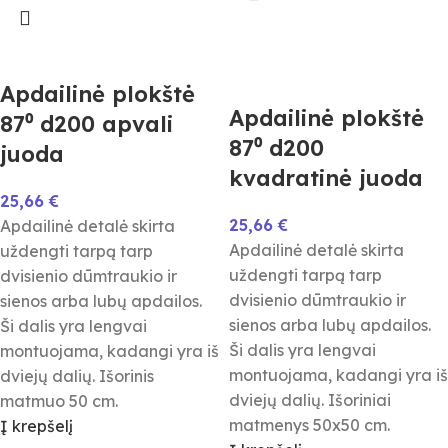
Apdailinė plokštė
Apdailinė plokštė
87⁰ d200 apvali
87⁰ d200
juoda
kvadratinė juoda
25,66
€
25,66
€
Apdailinė detalė skirta
Apdailinė detalė skirta
uždengti tarpą tarp
uždengti tarpą tarp
dvisienio dūmtraukio ir
dvisienio dūmtraukio ir
sienos arba lubų apdailos.
sienos arba lubų apdailos.
Ši dalis yra lengvai
Ši dalis yra lengvai
montuojama, kadangi yra iš
montuojama, kadangi yra iš
dviejų dalių. Išorinis
dviejų dalių. Išoriniai
matmuo 50 cm.
matmenys 50x50 cm.
Į krepšelį