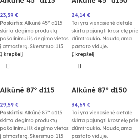
Alkūnė 45º d115
Alkūnė 45º d150
23,39
€
24,14
€
Paskirtis
: Alkūnė 45º d115
Tai yra vienasienė detalė
skirta degimo produktų
skirta pajungti krosnelę prie
pašalinimui iš degimo vietos
dūmtraukio. Naudojama
į atmosferą. Skersmuo: 115
pastato viduje.
Į krepšelį
Į krepšelį
Alkūnė 87º d115
Alkūnė 87º d150
29,59
€
34,69
€
Paskirtis
: Alkūnė 87º d115
Tai yra vienasienė detalė
skirta degimo produktų
skirta pajungti krosnelę prie
pašalinimui iš degimo vietos
dūmtraukio. Naudojama
į atmosferą. Skersmuo: 115
pastato viduje.