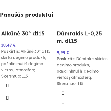
Panašūs produktai
Alkūnė 30º d115
Dūmtakis L-0,25
m. d115
18,47
€
Paskirtis
: Alkūnė 30º d115
9,99
€
skirta degimo produktų
Paskirtis
: Dūmtakis skirtas
pašalinimui iš degimo
degimo produktų
vietos į atmosferą.
pašalinimui iš degimo
Skersmuo: 115
vietos į atmosferą.
Skersmuo: 115