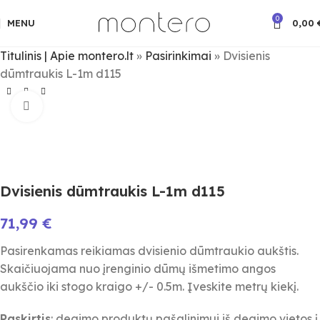
0
MENU
0,00
Titulinis | Apie montero.lt
»
Pasirinkimai
»
Dvisienis
dūmtraukis L-1m d115
Spauskite padidinimui
Dvisienis dūmtraukis L-1m d115
71,99
€
Pasirenkamas reikiamas dvisienio dūmtraukio aukštis.
Skaičiuojama nuo įrenginio dūmų išmetimo angos
aukščio iki stogo kraigo +/- 0.5m. Įveskite metrų kiekį.
Paskirtis
: degimo produktų pašalinimui iš degimo vietos į