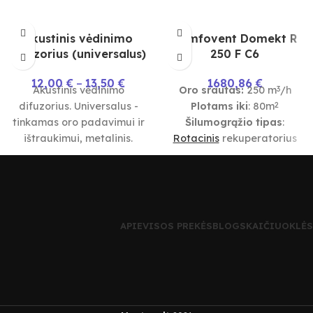
Akustinis vėdinimo
Komfovent Domekt R
difuzorius (universalus)
250 F C6
12,00
€
–
13,50
€
1680,86
€
Akustinis vėdinimo
Oro srautas:
250 m
/h
3
difuzorius. Universalus -
Plotams iki
: 80m
2
tinkamas oro padavimui ir
Šilumogrąžio tipas
:
ištraukimui, metalinis.
Rotacinis
rekuperatorius
Komplekte su tvirtinimo
Valdymo automatika
:
C6
žiedu. Tinka ir
Techniniai duomenys:
įtempiamoms luboms.
APIE
VISOS PREKĖS
BLOG
SKAIČIUOKLĖS