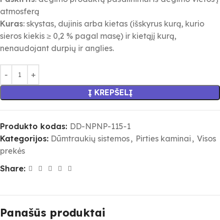
atmosferą
Kuras
: skystas, dujinis arba kietas (išskyrus kurą, kurio
sieros kiekis ≥ 0,2 % pagal masę) ir kietąjį kurą,
nenaudojant durpių ir anglies.
Į KREPŠELĮ
Produkto kodas:
DD-NPNP-115-1
Kategorijos:
Dūmtraukių sistemos
,
Pirties kaminai
,
Visos
prekės
Share:
Panašūs produktai