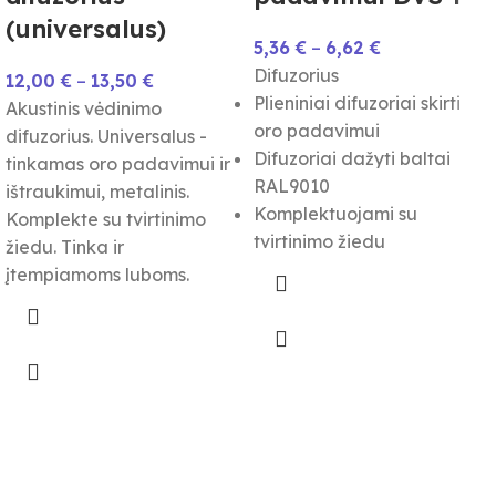
(universalus)
5,36
€
–
6,62
€
Difuzorius
12,00
€
–
13,50
€
Plieniniai difuzoriai skirti
Akustinis vėdinimo
oro padavimui
difuzorius. Universalus -
Difuzoriai dažyti baltai
tinkamas oro padavimui ir
RAL9010
ištraukimui, metalinis.
Komplektuojami su
Komplekte su tvirtinimo
tvirtinimo žiedu
žiedu. Tinka ir
įtempiamoms luboms.