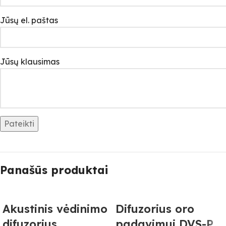
Jūsų el. paštas
Jūsų klausimas
Panašūs produktai
Akustinis vėdinimo
Difuzorius oro
difuzorius
padavimui DVS-P