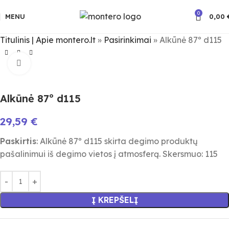
0
MENU
0,00
Titulinis | Apie montero.lt
»
Pasirinkimai
»
Alkūnė 87º d115
Spauskite padidinimui
Alkūnė 87º d115
29,59
€
Paskirtis
: Alkūnė 87º d115 skirta degimo produktų
pašalinimui iš degimo vietos į atmosferą. Skersmuo: 115
Į KREPŠELĮ