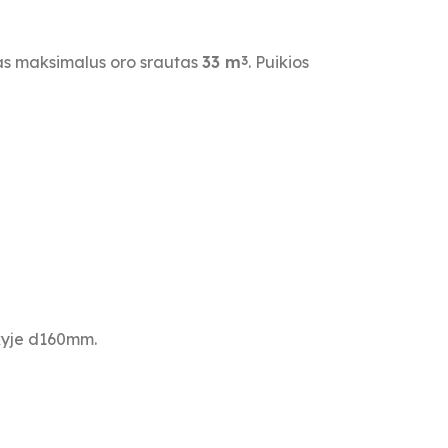
s maksimalus oro srautas
33 m
. Puikios
3
akyje d160mm.