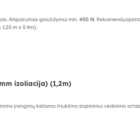
ngas. Atsparumas gniuždymui min.
450 N
. Rekomenduojama
x 1.20 m x 0.4m).
m izoliacija) (1,2m)
dinimo įrenginių keliamo triukšmo slopinimui vėdinimo ort