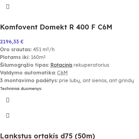
Komfovent Domekt R 400 F C6M
2196,33
€
Oro srautas:
451 m
/h
3
Plotams iki
: 160m
2
Šilumogrąžio tipas
:
Rotacinis
rekuperatorius
Valdymo automatika
:
C6M
3 montavimo padėtys
: prie lubų, ant sienos, ant grindų
Techniniai duomenys:
Lankstus ortakis d75 (50m)