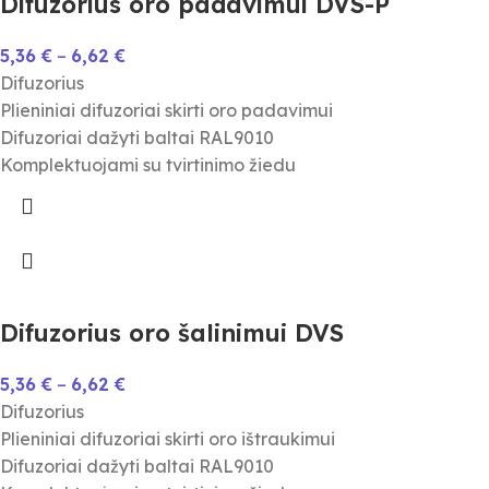
Difuzorius oro padavimui DVS-P
5,36
€
–
6,62
€
Difuzorius
Plieniniai difuzoriai skirti oro padavimui
Difuzoriai dažyti baltai RAL9010
Komplektuojami su tvirtinimo žiedu
Difuzorius oro šalinimui DVS
5,36
€
–
6,62
€
Difuzorius
Plieniniai difuzoriai skirti oro ištraukimui
Difuzoriai dažyti baltai RAL9010