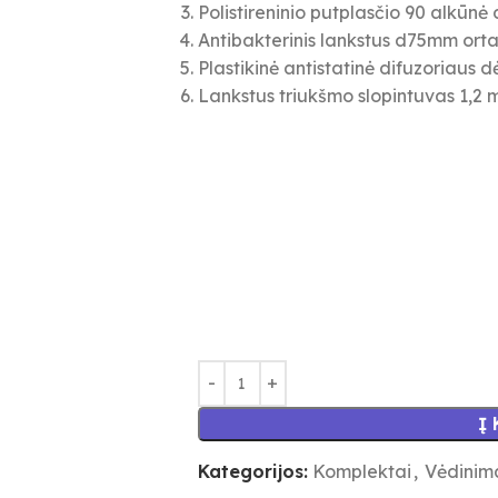
Polistireninio putplasčio 90 alkūnė
Antibakterinis lankstus d75mm orta
Plastikinė antistatinė difuzoriaus 
Lankstus triukšmo slopintuvas 1,2
Į
Kategorijos:
Komplektai
,
Vėdinim