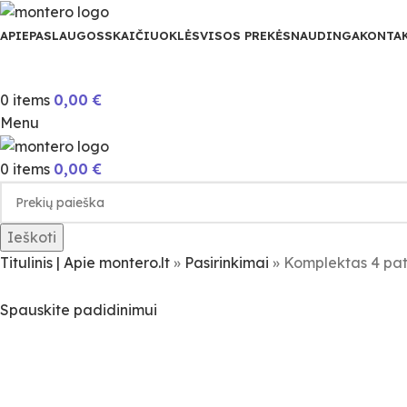
APIE
PASLAUGOS
SKAIČIUOKLĖS
VISOS PREKĖS
NAUDINGA
KONTA
0
items
0,00
€
Menu
0
items
0,00
€
Ieškoti
Titulinis | Apie montero.lt
»
Pasirinkimai
»
Komplektas 4 pat
Spauskite padidinimui