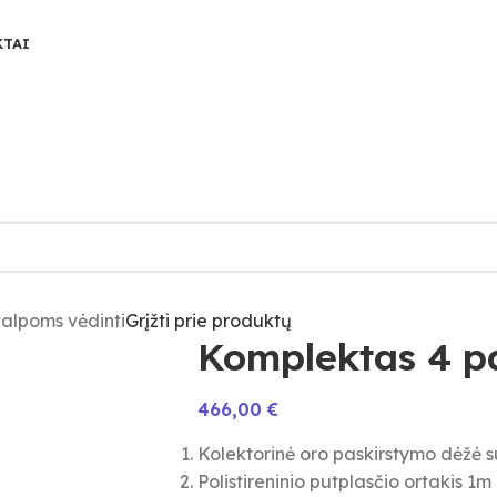
KTAI
alpoms vėdinti
Grįžti prie produktų
Komplektas 4 p
466,00
€
Kolektorinė oro paskirstymo dėžė s
Polistireninio putplasčio ortakis 1