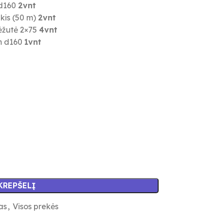
 d160
2vnt
kis (50 m)
2vnt
dėžutė 2×75
4vnt
 m d160
1vnt
 KREPŠELĮ
as
,
Visos prekės