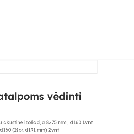
atalpoms vėdinti
u akustine izoliacija 8×75 mm, d160
1vnt
m d160 (Išor. d191 mm)
2vnt