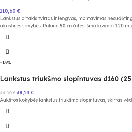
110,60
€
Lankstus ortakis tvirtas ir lengvas, montavimas nesudėti
akustinės savybės. Rulone
50 m
(ritės išmatavimai 1.20 m 
-13%
Lankstus triukšmo slopintuvas d160 (25m
38,14
€
44,00
€
Aukštos kokybės lankstus triukšmo slopintuvas, skirtas vė