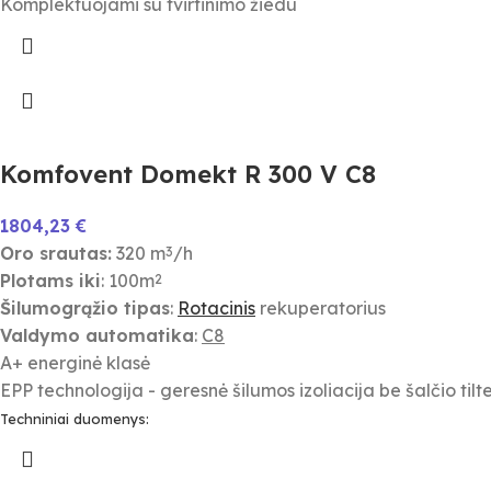
Komplektuojami su tvirtinimo žiedu
Komfovent Domekt R 300 V C8
1804,23
€
Oro srautas:
320 m
/h
3
Plotams iki
: 100m
2
Šilumogrąžio tipas
:
Rotacinis
rekuperatorius
Valdymo automatika
:
C8
A+ energinė klasė
EPP technologija - geresnė šilumos izoliacija be šalčio tilte
Techniniai duomenys: