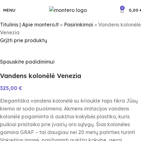
0
MENU
0,00
Titulinis | Apie montero.lt
»
Pasirinkimai
»
Vandens kolonėlė
Venezia
Grįžti prie produktų
Spauskite padidinimui
Vandens kolonėlė Venezia
325,00
€
Elegantiška vandens kolonėlė su kriaukle taps tikra Jūsų
kiemo ar sodo puošmena. Akmens imitacijos vandens
kolonėlė pagaminta iš aukštos kokybės plastiko, kuris
puikiai prisitaiko prie įvairių oro sąlygų. Šias kolonėles
gamina GRAF – tai daugiau nei 20 metų patirties turinti
Vokietijos įmonė, pasižyminti aukšta kokybe, gerai