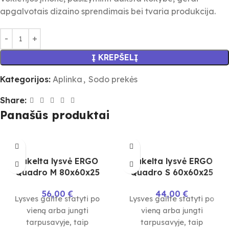
apgalvotais dizaino sprendimais bei tvaria produkcija.
Į KREPŠELĮ
Kategorijos:
Aplinka
,
Sodo prekės
Share:
Panašūs produktai
Pakelta lysvė ERGO
Pakelta lysvė ERGO
Quadro M 80x60x25
Quadro S 60x60x25
56,00
€
44,00
€
Lysves galite statyti po
Lysves galite statyti po
vieną arba jungti
vieną arba jungti
tarpusavyje, taip
tarpusavyje, taip