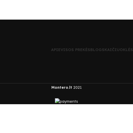
APIE
VISOS PREKĖS
BLOG
SKAIČIUOKLĖS
Montero.lt
2021